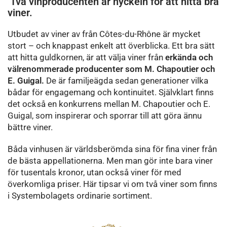
Två vinproducenten är nyckeln för att hitta bra
viner.
Utbudet av viner av från Côtes-du-Rhône är mycket
stort – och knappast enkelt att överblicka. Ett bra sätt
att hitta guldkornen, är att välja viner från
erkända och
välrenommerade producenter som M. Chapoutier och
E. Guigal.
De är familjeägda sedan generationer vilka
bådar för engagemang och kontinuitet. Självklart finns
det också en konkurrens mellan M. Chapoutier och E.
Guigal, som inspirerar och sporrar till att göra ännu
bättre viner.
Båda vinhusen är världsberömda sina för fina viner från
de bästa appellationerna. Men man gör inte bara viner
för tusentals kronor, utan också viner för med
överkomliga priser. Här tipsar vi om två viner som finns
i Systembolagets ordinarie sortiment.