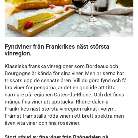
Fyndviner från Frankrikes näst största
vinregion.
Klassiska franska vinregioner som Bordeaux och
Bourgogne är kända för sina viner. Men priserna har
trissats upp de senaste åren. Vill du göra fynd och få
bra viner för pengarna, är det en god idé att titta
närmare på regionen Côtes-du-Rhône. Och det finns
många fina viner att upptäcka: Rhône-dalen är
Frankrikes näst största vinregion räknat i volym.
Främst framställs röda viner i ett brett spektra men
även vita viner och fina roséviner.
Stort utbud av fina viner från Rhônedalen på