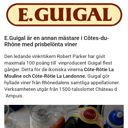
E.Guigal är en annan mästare i Côtes-du-
Rhône med prisbelönta viner
Den ledande vinkritikern Robert Parker har givit
maximala 100 poäng till vinproducent Guigal flest
gånger. Detta för de ikoniska vinerna
Côte-Rôtie La
Mouline och Côte-Rôtie La Landonne.
Guigal gör
hyllade viner från Rhônedalens samtliga appellationer.
Verksamheten utgår från 1500-talsslottet Château d
´Ampuis.