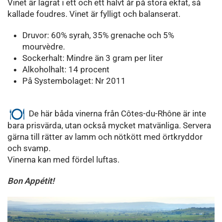
Vinet är lagrat i ett och ett halvt år på stora ekfat, så
kallade foudres. Vinet är fylligt och balanserat.
Druvor: 60% syrah, 35% grenache och 5%
mourvèdre.
Sockerhalt: Mindre än 3 gram per liter
Alkoholhalt: 14 procent
På Systembolaget: Nr 2011
De här båda vinerna från Côtes-du-Rhône är inte
bara prisvärda, utan också mycket matvänliga. Servera
gärna till rätter av lamm och nötkött med örtkryddor
och svamp.
Vinerna kan med fördel luftas.
Bon Appétit!