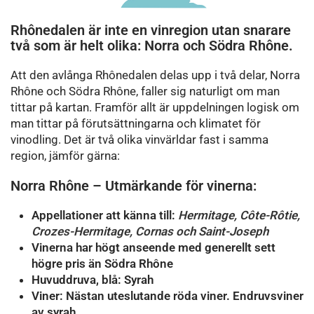
Rhônedalen är inte en vinregion utan snarare
två som är helt olika: Norra och Södra Rhône.
Att den avlånga Rhônedalen delas upp i två delar, Norra
Rhône och Södra Rhône, faller sig naturligt om man
tittar på kartan. Framför allt är uppdelningen logisk om
man tittar på förutsättningarna och klimatet för
vinodling. Det är två olika vinvärldar fast i samma
region, jämför gärna:
Norra Rhône – Utmärkande för vinerna:
Appellationer att känna till:
Hermitage, Côte-Rôtie,
Crozes-Hermitage, Cornas och Saint-Joseph
Vinerna har högt anseende med generellt sett
högre pris än Södra Rhône
Huvuddruva, blå: Syrah
Viner: Nästan uteslutande röda viner. Endruvsviner
av syrah.