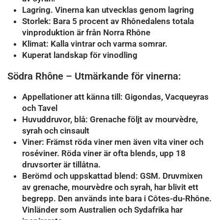
Lagring. Vinerna kan utvecklas genom lagring
Storlek: Bara 5 procent av Rhônedalens totala
vinproduktion är från Norra Rhône
Klimat: Kalla vintrar och varma somrar.
Kuperat landskap för vinodling
Södra Rhône – Utmärkande för vinerna:
Appellationer att känna till: Gigondas, Vacqueyras
och Tavel
Huvuddruvor, blå: Grenache följt av mourvèdre,
syrah och cinsault
Viner: Främst röda viner men även vita viner och
roséviner. Röda viner är ofta blends, upp 18
druvsorter är tillåtna.
Berömd och uppskattad blend: GSM. Druvmixen
av grenache, mourvèdre och syrah, har blivit ett
begrepp. Den används inte bara i Côtes-du-Rhône.
Vinländer som Australien och Sydafrika har