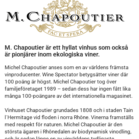
M. Chapoutier är ett hyllat vinhus som också
är pionjärer inom ekologiska viner.
Michel Chapoutier anses som en av världens främsta
vinproducenter. Wine Spectator betygsätter viner där
100 poäng är högst. Michel Chapoutier tog över
familjeföretaget 1989 – sedan dess har ingen fått lika
många 100-poängare av det internationella magasinet.
Vinhuset Chapoutier grundades 1808 och i staden Tain
l´Hermitage vid floden i norra
Rhône. Vinerna framställs
med respekt för naturen. Michel Chapoutier är den
största ägaren i Rhônedalen av biodynamisk vinodling,
och är sedan länge en av vinvärldens tydligaste