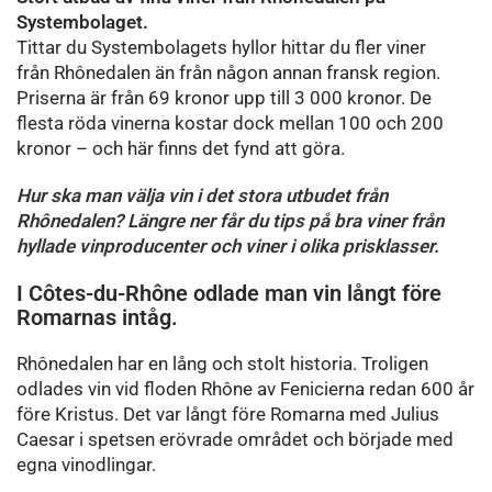
Systembolaget.
Tittar du Systembolagets hyllor hittar du fler viner
från Rhônedalen än från någon annan fransk region.
Priserna är från 69 kronor upp till 3 000 kronor. De
flesta röda vinerna kostar dock mellan 100 och 200
kronor – och här finns det fynd att göra.
Hur ska man välja vin i det stora utbudet från
Rhônedalen? Längre ner får du tips på bra viner från
hyllade vinproducenter och viner i olika prisklasser.
I Côtes-du-Rhône odlade man vin långt före
Romarnas intåg.
Rhônedalen har en lång och stolt historia. Troligen
odlades vin vid floden Rhône av Fenicierna redan 600 år
före Kristus. Det var långt före Romarna med Julius
Caesar i spetsen erövrade området och började med
egna vinodlingar.