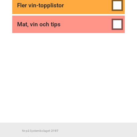
Fler vin-topplistor
Mat, vin och tips
Nr på Systembolaget:
2197