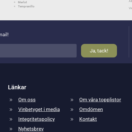
Al
Merlot
Tempranillo
Vi
mail!
Länkar
Om oss
Om våra topplistor
Vinbetyget i media
Omdömen
Integritetspolicy
Kontakt
Nyhetsbrev