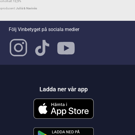
koholhalt:
12,5%
nproducent:
Julià & Navinès
Följ Vinbetyget på sociala medier
Ladda ner vår app