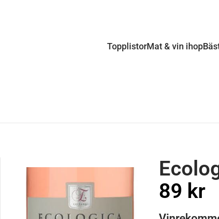
Topplistor
Mat & vin ihop
Bäs
Ecolo
89 kr
Vinrekomme