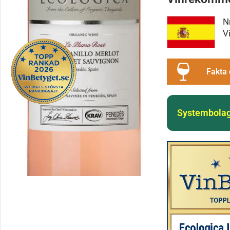
N
V
Fakta 
Systembolag