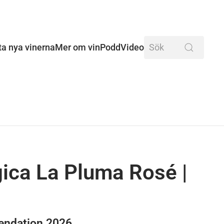
ta nya vinerna
Mer om vin
Podd
Video
gica La Pluma Rosé
|
ndation 2026