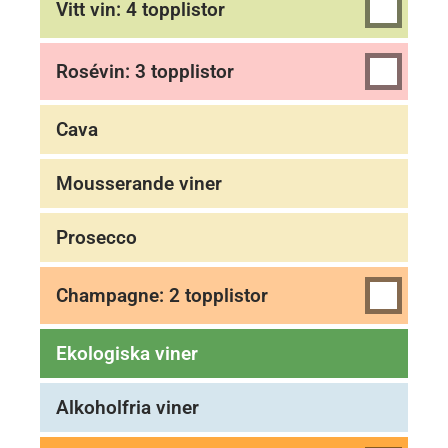
Vitt vin: 4 topplistor
Rosévin: 3 topplistor
Cava
Mousserande viner
Prosecco
Champagne: 2 topplistor
Ekologiska viner
Alkoholfria viner