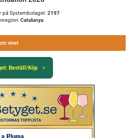
r på Systembolaget:
2197
inregion:
Catalunya
om vinet
et: Beställ/Köp