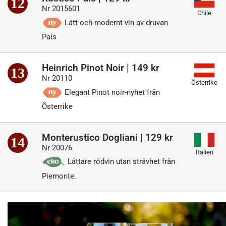
12
Nr 2015601
Chile
Lätt och modernt vin av druvan
País
Heinrich Pinot Noir | 149 kr
13
Nr 20110
Österrike
Elegant Pinot noir-nyhet från
Österrike
Monterustico Dogliani | 129 kr
14
Nr 20076
Italien
Lättare rödvin utan strävhet från
Piemonte.