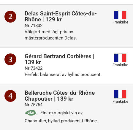
Delas Saint-Esprit Côtes-du-
2
Rhône | 129 kr
Frankrike
Nr 71832
Välgjort med lågt pris av
mästerproducenten Delas.
Gérard Bertrand Corbières |
3
139 kr
Frankrike
Nr 73422
Perfekt balanserat av hyllad producent.
Belleruche Côtes-du-Rhône
4
Chapoutier | 139 kr
Frankrike
Nr 75764
Fint ekologiskt vin av
Chapoutier, hyllad producent i Rhône.