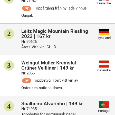
Nr 71947
Frankrike
Toppårgång från hyllade vinhus
Guigal.
Leitz Magic Mountain Riesling
2
2023 | 167 kr
Tyskland
Nr 70626
Årets Vita vin: GULD
Weingut Müller Kremstal
3
Grüner Veltliner | 149 kr
Österrike
Nr 2056
Toppbetyg! Torrt vitt vin av
Österikes nationaldruva
Soalheiro Alvarinho | 149 kr
4
Nr 74935
Portugal
Toppbetyg för portugisisk pärla!