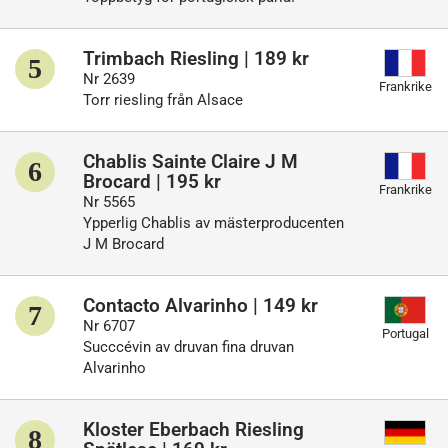
Trimbach Riesling | 189 kr
5
Nr 2639
Frankrike
Torr riesling från Alsace
Chablis Sainte Claire J M
6
Brocard | 195 kr
Frankrike
Nr 5565
Ypperlig Chablis av mästerproducenten
J M Brocard
Contacto Alvarinho | 149 kr
7
Nr 6707
Portugal
Succcévin av druvan fina druvan
Alvarinho
Kloster Eberbach Riesling
8