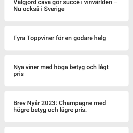
Välgjord cava gör succé i vinvärlden ­–
Nu också i Sverige
Fyra Toppviner för en godare helg
Nya viner med höga betyg och lågt
pris
Brev Nyår 2023: Champagne med
högre betyg och lägre pris.