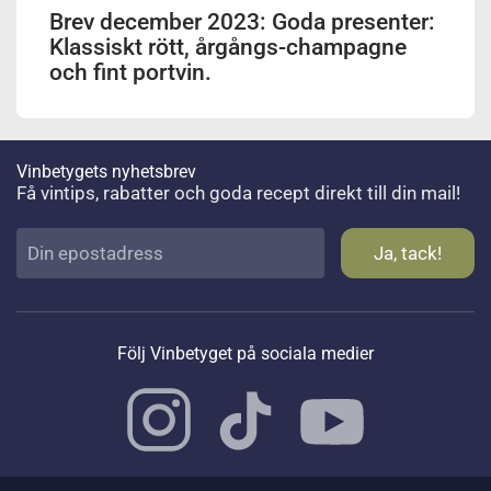
Brev december 2023: Goda presenter:
Klassiskt rött, årgångs-champagne
och fint portvin.
Vinbetygets nyhetsbrev
Få vintips, rabatter och goda recept direkt till din mail!
Följ Vinbetyget på sociala medier