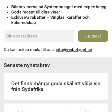
Bästa vinerna på Systembolaget med expertbetyg
Goda recept till dina viner
Exklusiva rabatter – Vinglas, karaffer och
köksredskap
Du kan också maila till oss:
info@vinbetyget.se
Senaste nyhetsbrev
Det finns många goda skäl att välja vin
från Sydafrika