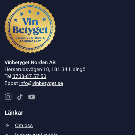
Vinbetyget Norden AB
Herserudsvägen 18, 181 34 Lidingö
Tel
0708-87 57 50
Epost
info@vinbetyget.se
Länkar
Om oss