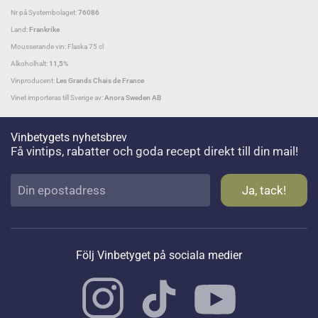
Nr på Systembolaget:
76086
Land:
Frankrike
Mousserande vin: Flaska 75 cl
Alkoholhalt:
11,5%
Vinproducent:
Les Grands Chais de France
Vinet importeras till Sverige av:
Anora Sweden AB
Vinbetygets nyhetsbrev
Få vintips, rabatter och goda recept direkt till din mail!
Följ Vinbetyget på sociala medier