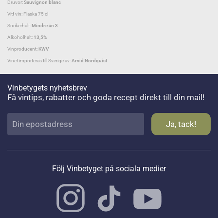
Druvor:
Sauvignon blanc
Vitt vin: Flaska 75 cl
Sockerhalt:
Mindre än 3
Alkoholhalt:
13,5%
Vinproducent:
KWV
Vinet importeras till Sverige av:
Arvid Nordquist
Vinbetygets nyhetsbrev
Få vintips, rabatter och goda recept direkt till din mail!
Följ Vinbetyget på sociala medier