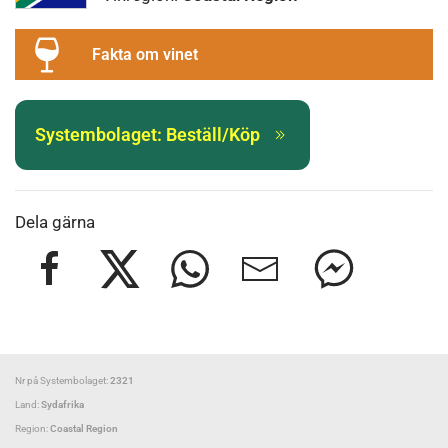
Fakta om vinet
Systembolaget: Beställ/Köp
Dela gärna
Nr på Systembolaget:
2321
Land:
Sydafrika
Region:
Coastal Region