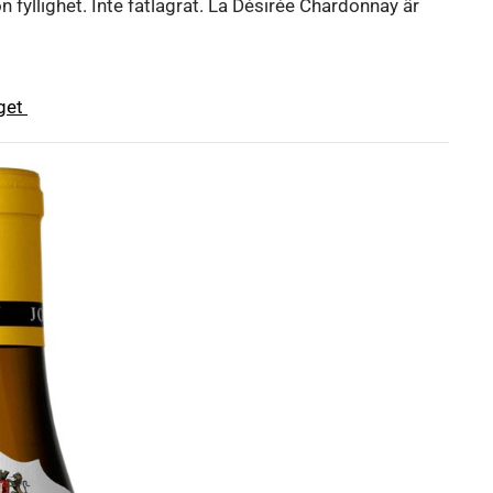
n fyllighet. Inte fatlagrat. La Désirée Chardonnay är
aget