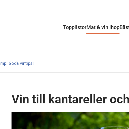
Topplistor
Mat & vin ihop
Bäs
vamp: Goda vintips!
Vin till kantareller o