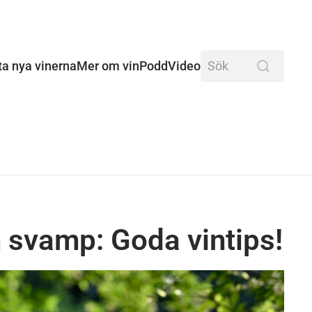
ta nya vinerna
Mer om vin
Podd
Video
ch svamp: Goda vintips!