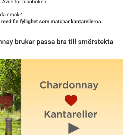
v. Även för plånboken.
ilda smak?
er med fin fyllighet som matchar kantarellerna
.
nnay brukar passa bra till smörstekta