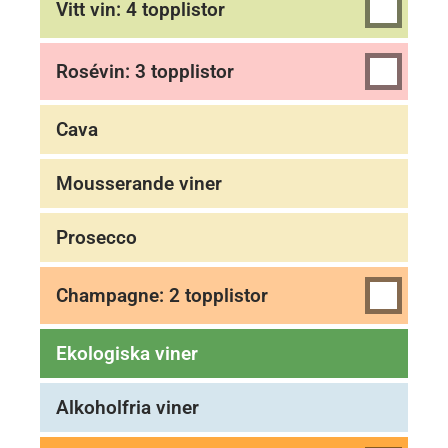
Vitt vin: 4 topplistor
Rosévin: 3 topplistor
Cava
Mousserande viner
Prosecco
Champagne: 2 topplistor
Ekologiska viner
Alkoholfria viner