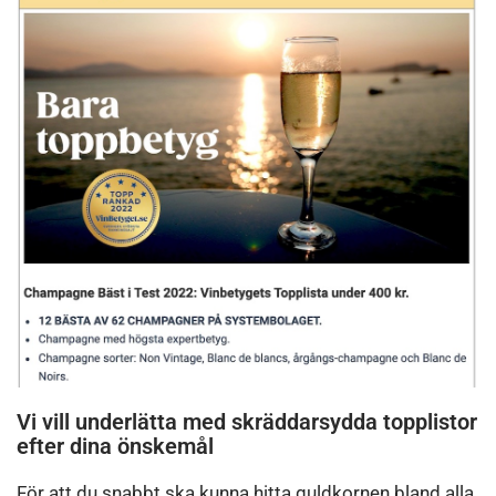
Vi vill underlätta med skräddarsydda t
opplistor
efter dina önskemål
För att du snabbt ska kunna hitta guldkornen bland alla