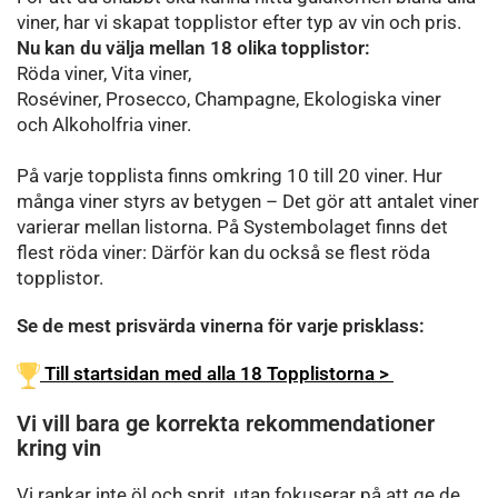
viner, har vi skapat topplistor efter typ av vin och pris.
Nu kan du välja mellan 18 olika topplistor:
Röda viner, Vita viner,
Roséviner, Prosecco, Champagne, Ekologiska viner
och Alkoholfria viner.
På varje topplista finns omkring 10 till 20 viner. Hur
många viner styrs av betygen – Det gör att antalet viner
varierar mellan listorna. På Systembolaget finns det
flest röda viner: Därför kan du också se flest röda
topplistor.
Se de mest prisvärda vinerna för varje prisklass:
Till startsidan med alla 18 Topplistorna >
Vi vill bara ge korrekta rekommendationer
kring vin
Vi rankar inte öl och sprit, utan fokuserar på att ge de