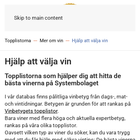
Meny
Skip to main content
Topplistorna
Mer om vin
Hjälp att välja vin
Hjälp att välja vin
Topplistorna som hjälper dig att hitta de
bästa vinerna på Systembolaget
I vår databas finns pålitliga vinbetyg från dags-, mat-
och vintidningar. Betygen är grunden för att rankas på
Vinbetygets topplistor
.
Bara viner med flera höga och aktuella expertbetyg,
rankas på våra olika topplistor.
Oavsett vilken typ av viner du söker, kan du vara trygg
med att du får hjälp med säkra vintips: De bästa vinerna