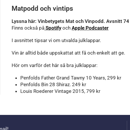
Matpodd och vintips
Lyssna här: Vinbetygets Mat och Vinpodd. Avsnitt 74
Finns också på
Spotify
och
Apple Podcaster
I avsnittet tipsar vi om utvalda julklappar.
Vin är alltid både uppskattat att få och enkelt att ge.
Hör om varför det här så bra julklappar:
Penfolds Father Grand Tawny 10 Years, 299 kr
Penfolds Bin 28 Shiraz. 249 kr
Louis Roederer Vintage 2015, 799 kr
mail!