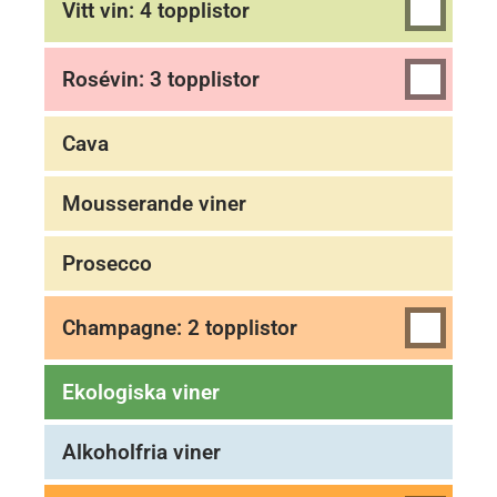
Vitt vin: 4 topplistor
Rosévin: 3 topplistor
Cava
Mousserande viner
Prosecco
Champagne: 2 topplistor
Ekologiska viner
Alkoholfria viner