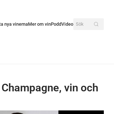
ta nya vinerna
Mer om vin
Podd
Video
t: Champagne, vin och