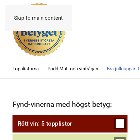
Skip to main content
Topplistorna
Podd Mat- och vinfrågan
Bra julklappar! 
Fynd-vinerna med högst betyg:
Rött vin: 5 topplistor