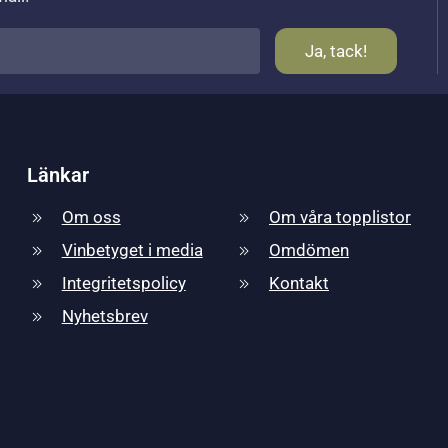
Länkar
Om oss
Om våra topplistor
Vinbetyget i media
Omdömen
Integritetspolicy
Kontakt
Nyhetsbrev