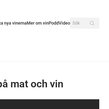
ta nya vinerna
Mer om vin
Podd
Video
på mat och vin