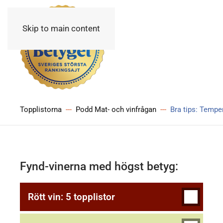
Skip to main content
Topplistorna
Podd Mat- och vinfrågan
Bra tips: Tempe
Fynd-vinerna med högst betyg:
Rött vin: 5 topplistor