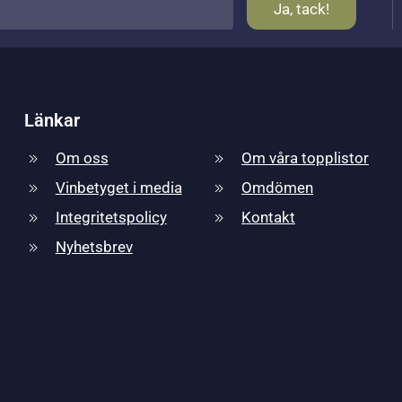
Länkar
Om oss
Om våra topplistor
Vinbetyget i media
Omdömen
Integritetspolicy
Kontakt
Nyhetsbrev