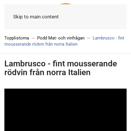
Meny
Skip to main content
Topplistorna
Podd Mat- och vinfrågan
Lambrusco - fint
mousserande rödvin från norra Italien
Lambrusco - fint mousserande
rödvin från norra Italien