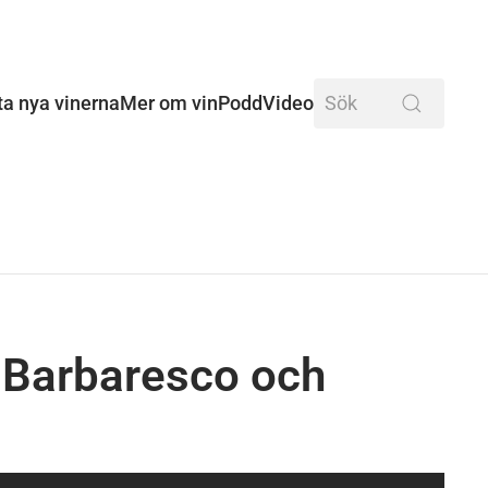
ta nya vinerna
Mer om vin
Podd
Video
, Barbaresco och