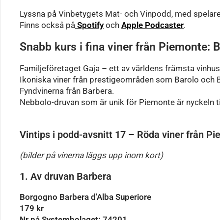
Lyssna på Vinbetygets Mat- och Vinpodd, med spelare
Finns också på
Spotify
och
Apple Podcaster
.
Snabb kurs i fina viner från Piemonte:
Familjeföretaget Gaja – ett av världens främsta vinhus
Ikoniska viner från prestigeområden som Barolo och 
Fyndvinerna från Barbera.
Nebbolo-druvan som är unik för Piemonte är nyckeln til
Vintips i podd-avsnitt 17 – Röda viner från Pie
(bilder på vinerna läggs upp inom kort)
1. Av druvan Barbera
Borgogno Barbera d'Alba Superiore
179 kr
Nr på Systembolaget: 74201