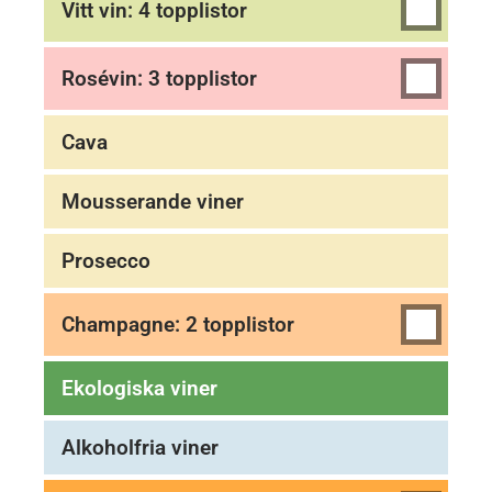
Vitt vin: 4 topplistor
Rosévin: 3 topplistor
Cava
Mousserande viner
Prosecco
Champagne: 2 topplistor
Ekologiska viner
Alkoholfria viner