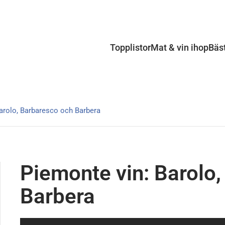
Topplistor
Mat & vin ihop
Bäs
arolo, Barbaresco och Barbera
Piemonte vin: Barolo
Barbera