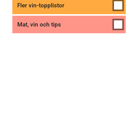
Fler vin-topplistor
Mat, vin och tips