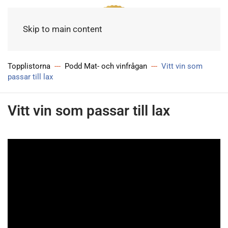
Meny
Skip to main content
Topplistorna
Podd Mat- och vinfrågan
Vitt vin som
passar till lax
Vitt vin som passar till lax