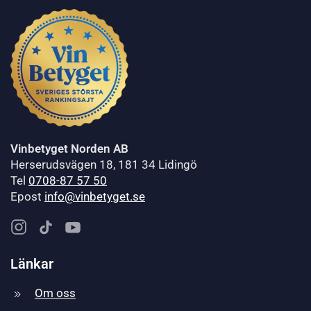
Vinbetyget Norden AB
Herserudsvägen 18, 181 34 Lidingö
Tel
0708-87 57 50
Epost
info@vinbetyget.se
Länkar
Om oss