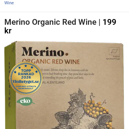
Wine
Merino Organic Red Wine
|
199
kr