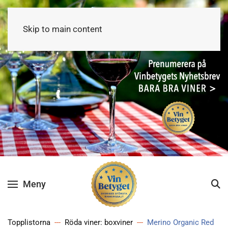
Skip to main content
Meny
Topplistorna
Röda viner: boxviner
Merino Organic Red