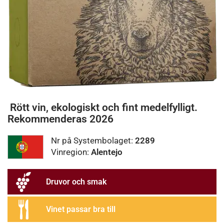
Rött vin, ekologiskt och fint medelfylligt.
Rekommenderas 2026
Nr på Systembolaget:
2289
Vinregion:
Alentejo
Druvor och smak
Vinet passar bra till