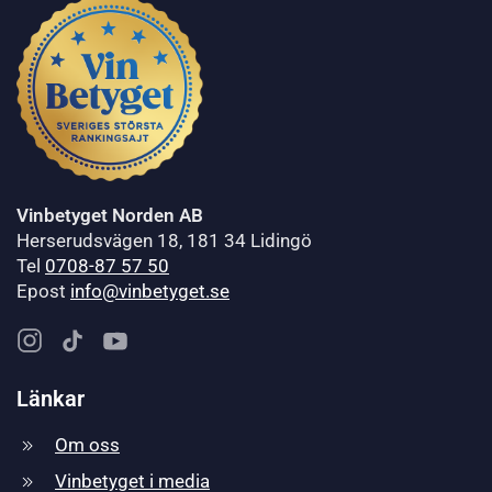
Vinbetyget Norden AB
Herserudsvägen 18, 181 34 Lidingö
Tel
0708-87 57 50
Epost
info@vinbetyget.se
Länkar
Om oss
Vinbetyget i media