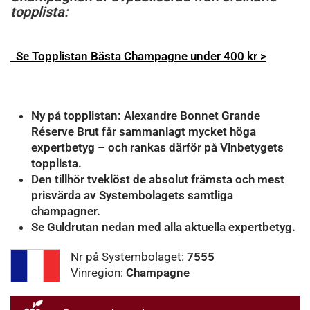
topplista:
Se Topplistan Bästa Champagne under 400 kr >
Ny på topplistan: Alexandre Bonnet Grande
Réserve Brut får sammanlagt mycket höga
expertbetyg – och rankas därför på Vinbetygets
topplista.
Den tillhör tveklöst de absolut främsta och mest
prisvärda av Systembolagets samtliga
champagner.
Se Guldrutan nedan med alla aktuella expertbetyg.
Nr på Systembolaget:
7555
Vinregion:
Champagne