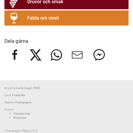
Druvor och smak
Fakta om vinet
Dela gärna
Nr på Systembolaget:
7555
Land:
Frankrike
Region:
Champagne
Druvor:
Chardonnay
Pinot noir
Champagne: Flaska 75 cl