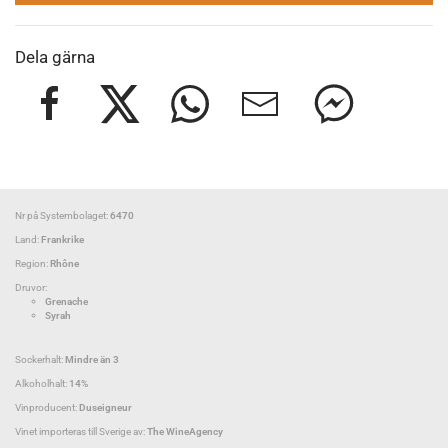
Dela gärna
Nr på Systembolaget:
6470
Land:
Frankrike
Region:
Rhône
Druvor:
Grenache
Syrah
Sockerhalt:
Mindre än 3
Alkoholhalt:
14%
Vinproducent:
Duseigneur
Vinet importeras till Sverige av:
The WineAgency