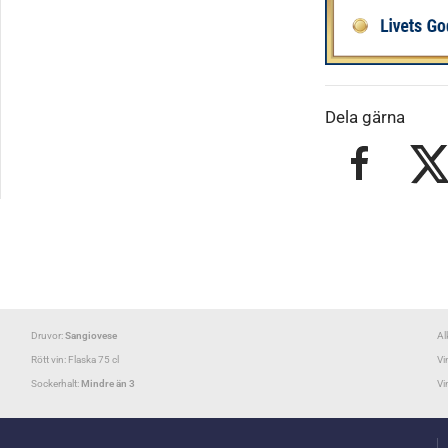
Dela gärna
Druvor:
Sangiovese
Al
Rött vin: Flaska 75 cl
Vi
Sockerhalt:
Mindre än 3
Vi