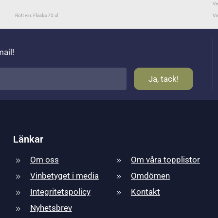
Vi
Rött vin: Flaska 75 cl
Vi
mail!
Länkar
Om oss
Om våra topplistor
Vinbetyget i media
Omdömen
Integritetspolicy
Kontakt
Nyhetsbrev