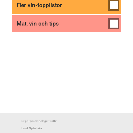
Fler vin-topplistor
Mat, vin och tips
Nr på Systembolaget:
2502
Land:
Sydafrika