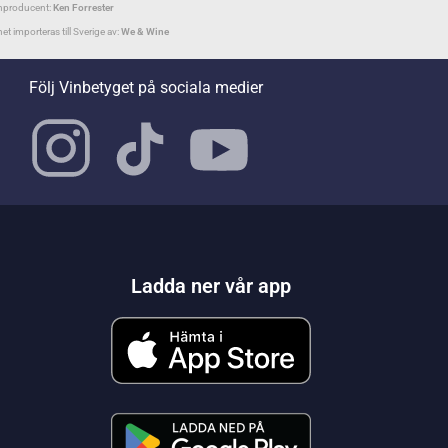
nproducent:
Ken Forrester
net importeras till Sverige av:
We & Wine
Följ Vinbetyget på sociala medier
Ladda ner vår app