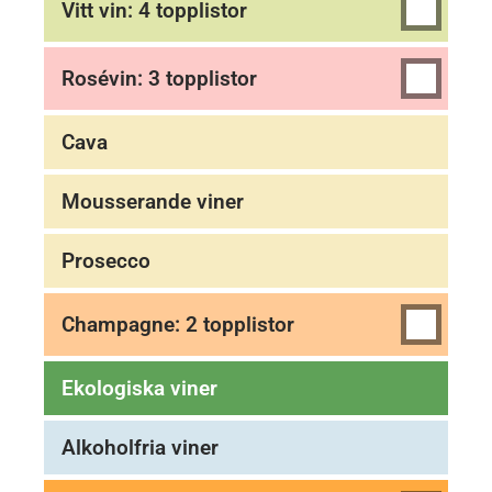
Vitt vin: 4 topplistor
Rosévin: 3 topplistor
Cava
Mousserande viner
Prosecco
Champagne: 2 topplistor
Ekologiska viner
Alkoholfria viner