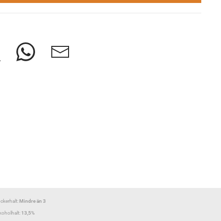
ckerhalt:
Mindre än 3
koholhalt:
13,5%