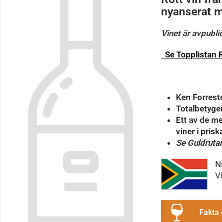
nyanserat m
Vinet är avpublic
Se Topplistan R
Ken Forrest
Totalbetygen
Ett av de m
viner i pris
Se Guldruta
N
V
Fakta 