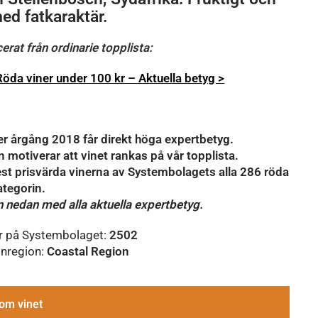
ed fatkaraktär.
erat från ordinarie topplista:
öda viner under 100 kr – Aktuella betyg >
er årgång 2018 får direkt höga expertbetyg.
 motiverar att vinet rankas på vår topplista.
est prisvärda vinerna av Systembolagets alla 286 röda
kategorin.
n nedan med alla aktuella expertbetyg.
r på Systembolaget:
2502
inregion:
Coastal Region
om vinet