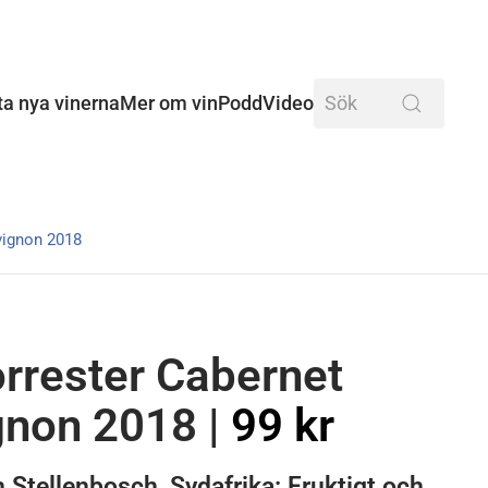
ta nya vinerna
Mer om vin
Podd
Video
vignon 2018
rrester Cabernet
gnon 2018
|
99 kr
n Stellenbosch, Sydafrika: Fruktigt och