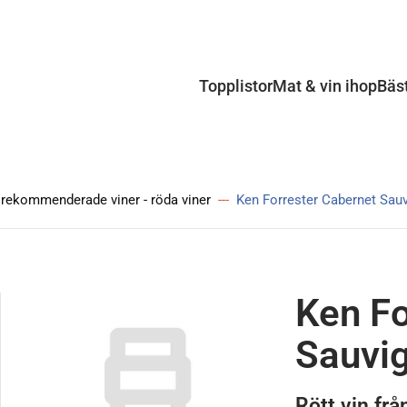
Topplistor
Mat & vin ihop
Bäs
 rekommenderade viner - röda viner
Ken Forrester Cabernet Sau
Ken Fo
Sauvi
Rött vin frå