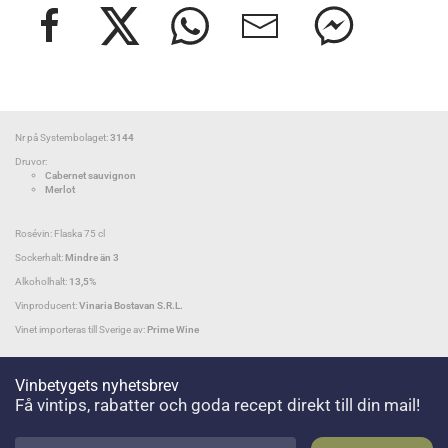
Nr på Systembolaget:
3144
Druvor:
Cabernet sauvignon
Merlot
Rosévin: Flaska 75 cl
Sockerhalt:
Mindre än 3
Alkoholhalt:
13,5%
Vinproducent:
Vinaria Bostavan S.R.L.
Vinet importeras till Sverige av:
Prime Wine
Vinbetygets nyhetsbrev
Få vintips, rabatter och goda recept direkt till din mail!