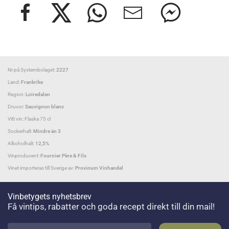
Nr på Systembolaget:
2227
Land:
Frankrike
Region:
Loiredalen
Druvor:
Sauvignon blanc
Vitt vin: Flaska 75 cl
Sockerhalt:
Mindre än 3
Alkoholhalt:
12,5%
Vinproducent:
Fournier Père & Fils
Vinet importeras till Sverige av:
Provinum Vinhandel
Vinbetygets nyhetsbrev
Få vintips, rabatter och goda recept direkt till din mail!