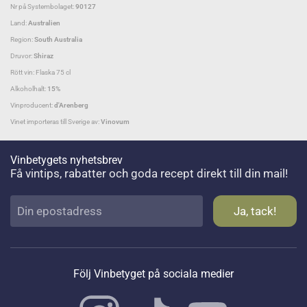
Nr på Systembolaget:
90127
Land:
Australien
Region:
South Australia
Druvor:
Shiraz
Rött vin: Flaska 75 cl
Alkoholhalt:
15%
Vinproducent:
d'Arenberg
Vinet importeras till Sverige av:
Vinovum
Vinbetygets nyhetsbrev
Få vintips, rabatter och goda recept direkt till din mail!
Följ Vinbetyget på sociala medier