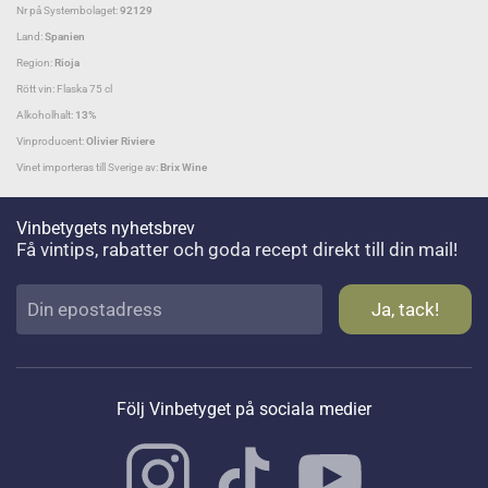
Nr på Systembolaget:
92129
Land:
Spanien
Region:
Rioja
Rött vin: Flaska 75 cl
Alkoholhalt:
13%
Vinproducent:
Olivier Riviere
Vinet importeras till Sverige av:
Brix Wine
Vinbetygets nyhetsbrev
Få vintips, rabatter och goda recept direkt till din mail!
Följ Vinbetyget på sociala medier