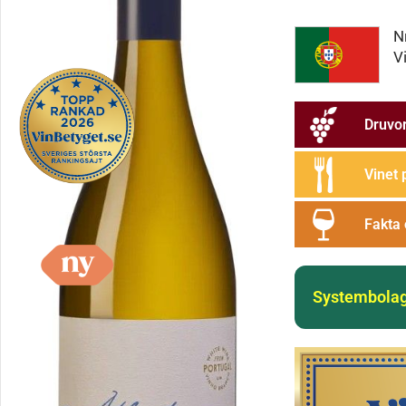
N
V
Druvo
Vinet 
Fakta 
Systembolag