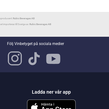
nproducent:
Rubic Beverages AB
net importeras till Sverige av:
Rubic Beverages AB
Följ Vinbetyget på sociala medier
Ladda ner vår app