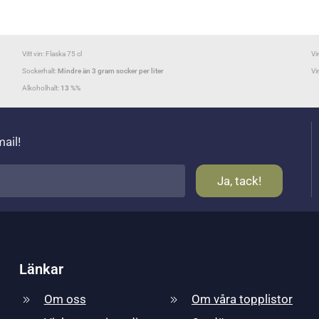
Vitt vin: Flaska 75 cl
Vi
Sockerhalt:
Mindre än 3 gram socker per liter
Vi
Alkoholhalt:
13 %%
mail!
Länkar
Om oss
Om våra topplistor