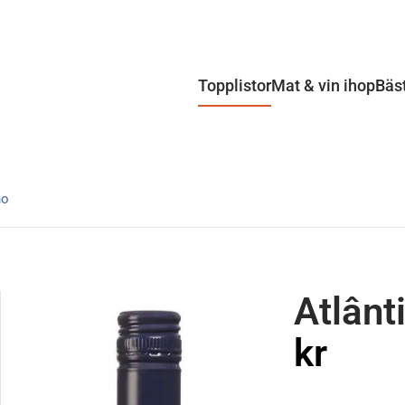
Topplistor
Mat & vin ihop
Bäs
ho
Atlânt
kr