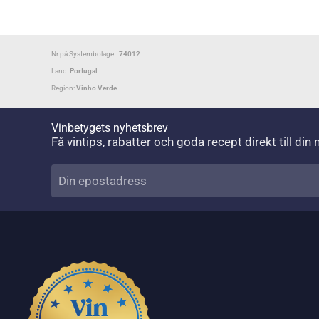
Nr på Systembolaget:
74012
Land:
Portugal
Region:
Vinho Verde
Vinbetygets nyhetsbrev
Få vintips, rabatter och goda recept direkt till din 