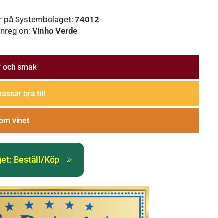
r på Systembolaget:
74012
inregion:
Vinho Verde
r och smak
passar bra till
om vinet
et: Beställ/Köp