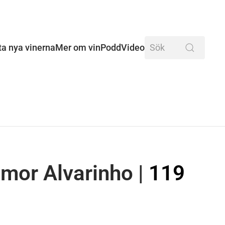
ta nya vinerna
Mer om vin
Podd
Video
imor Alvarinho
|
119