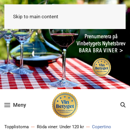
Skip to main content
Meny
Topplistorna
Röda viner: Under 120 kr
Copertino