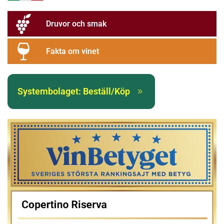
Druvor och smak
Fakta om vinet
Systembolaget: Beställ/Köp