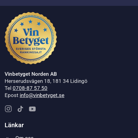
Vinbetyget Norden AB
Herserudsvägen 18, 181 34 Lidingö
Tel
0708-87 57 50
Epost
info@vinbetyget.se
Länkar