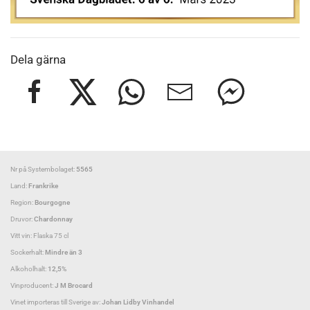
Dela gärna
Nr på Systembolaget:
5565
Land:
Frankrike
Region:
Bourgogne
Druvor:
Chardonnay
Vitt vin: Flaska 75 cl
Sockerhalt:
Mindre än 3
Alkoholhalt:
12,5%
Vinproducent:
J M Brocard
Vinet importeras till Sverige av:
Johan Lidby Vinhandel